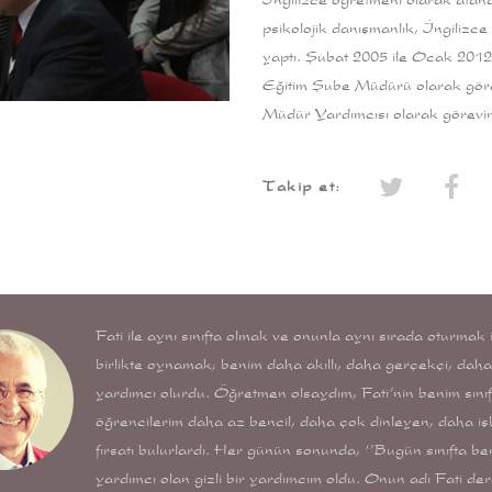
psikolojik danışmanlık, İngilizce
yaptı. Şubat 2005 ile Ocak 2012
Eğitim Şube Müdürü olarak görev
Müdür Yardımcısı olarak görevi
Takip et:
Fati ile aynı sınıfta olmak ve onunla aynı sırada oturmak
birlikte oynamak; benim daha akıllı, daha gerçekçi, dah
yardımcı olurdu. Öğretmen olsaydım, Fati’nin benim sınıfımd
öğrencilerim daha az bencil, daha çok dinleyen, daha işb
fırsatı bulurlardı. Her günün sonunda, ‘’Bugün sınıfta ben
yardımcı olan gizli bir yardımcım oldu. Onun adı Fati de