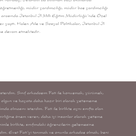
 öğretmenliği, müdür yardımcılığı, müdür baş yardımcılığı
 arasında İstanbul İl Milli Eğitim Müdürlüğü’nde Özel
 yaptı. Halen Aile ve Sosyal Politikalar, İstanbul İl
ne devam etmektedir.
 isterdim. Sınıf arkadaşım Fati ile konuşmak, yürümek,
a olgun ve hayata daha hazır biri olarak yetişmeme
a olmasını isterdim. Fati ile birlikte aynı sınıfta olan
irliğine önem veren, daha iyi insanlar olarak yetişme
imle birlikte, sınıfımdaki öğrencilerin gelişmesine
rdim. Evet Fati’yi tanımak ve onunla arkadaş olmak, beni