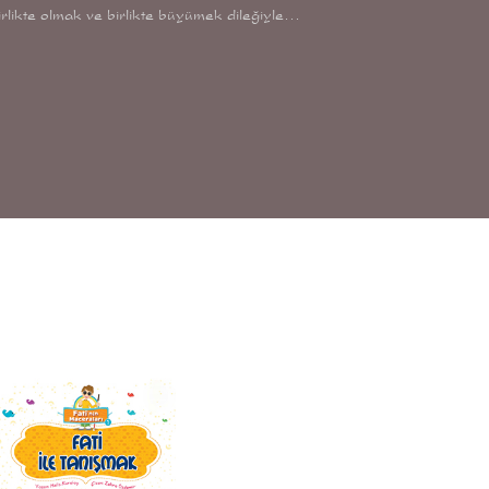
irlikte olmak ve birlikte büyümek dileğiyle…