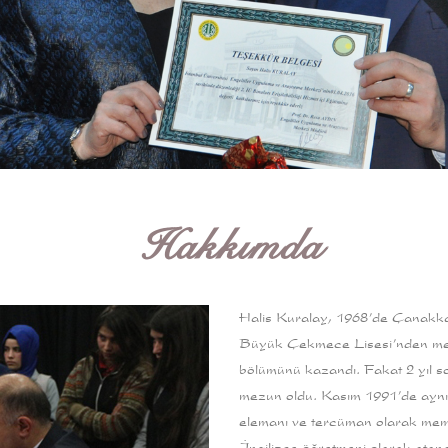
Hakkımda
Halis Kuralay, 1968’de Çanakka
Büyük Çekmece Lisesi’nden mezun
bölümünü kazandı. Fakat 2 yıl s
mezun oldu. Kasım 1991’de aynı
elemanı ve tercüman olarak memu
İngilizce öğretmeni olarak atan