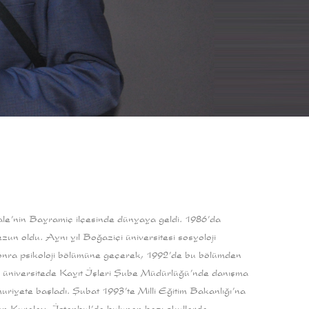
le’nin Bayramiç ilçesinde dünyaya geldi. 1986’da
 oldu. Aynı yıl Boğaziçi üniversitesi sosyoloji
onra psikoloji bölümüne geçerek, 1992’de bu bölümden
 üniversitede Kayıt İşleri Şube Müdürlüğü’nde danışma
riyete başladı. Şubat 1993’te Milli Eğitim Bakanlığı’na
an Kuralay, İstanbul’da bulunan bazı okullarda