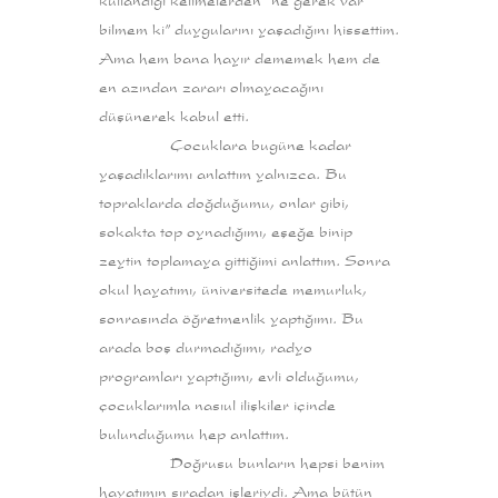
kullandığı kelimelerden “ne gerek var
bilmem ki” duygularını yaşadığını hissettim.
Ama hem bana hayır dememek hem de
en azından zararı olmayacağını
düşünerek kabul etti.
Çocuklara bugüne kadar
yaşadıklarımı anlattım yalnızca. Bu
topraklarda doğduğumu, onlar gibi,
sokakta top oynadığımı, eşeğe binip
zeytin toplamaya gittiğimi anlattım. Sonra
okul hayatımı, üniversitede memurluk,
sonrasında öğretmenlik yaptığımı. Bu
arada boş durmadığımı, radyo
programları yaptığımı, evli olduğumu,
çocuklarımla nasıul ilişkiler içinde
bulunduğumu hep anlattım.
Doğrusu bunların hepsi benim
hayatımın sıradan işleriydi. Ama bütün