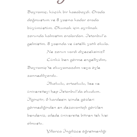
Bayramiç, küçük bir kasabaydı. Orada
doğmuştum ve 8 yaşına kadar orada
büyümüştüm. Okumak için ayrılmak
zorunda kalmıştım oralardan. İstanbul’a
gelmiştim. 8 yaşında ve üstelik yatılı okula.
Ne zorun vardı diyeceksiniz?
Çünkü ben görme engelliydim,
Bayramiç’te okuyamazdım veya öyle
zannediliyordu.
İlkokulu, ortaokulu, lise ve
üniversiteyi hep İstanbul’da okudum.
İlginçtir, 6 kardeşin içinde gözleri
görmediğinden en dezavantajlı görülen
bendeniz, ailede üniversite bitiren tek kişi
olmuştu.
Yıllarca İngilizce öğretmenliği