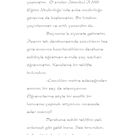
yapmıştım. O sıralar İstanbul İl Milli
Eğitim Müdürlüğü’nde şube müdürlüğü
görevine de başlamıştım. Bir kitabım
yayınlanmıştı ve artık yazardım da.
Bayramiç’e ziyarete gelmiştim.
İlçenin tek dershanesinde çocukların lise
giriş sınavına hazırlandıklarını dershane
sahibiyle öğretmen evinde çay içerken
öğrenmiştim. Kendisine bir teklifte
bulundum.
-Çocukları motive edeceğinden
eminim, bir şey de istemiyorum.
Öğrencilerine şöyle bir saatlik bir
konuşma yapmak istiyorum, müsaade
eder misiniz?
Dershane sahibi teklifimi pek
anlamadı gibi geldi bana. Ses tonundan,