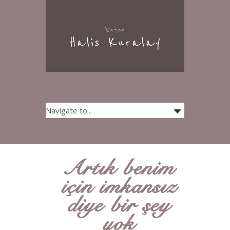
Yazar
Halis Kuralay
Artık benim
için imkansız
diye bir şey
yok