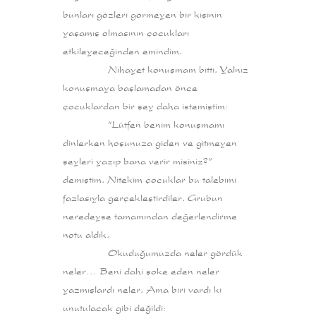
bunları gözleri görmeyen bir kişinin
yaşamış olmasının çocukları
etkileyeceğinden emindim.
Nihayet konuşmam bitti. Yalnız
konuşmaya başlamadan önce
çocuklardan bir şey daha istemiştim:
“Lütfen benim konuşmamı
dinlerken hoşunuza giden ve gitmeyen
şeyleri yazıp bana verir misiniz?”
demiştim. Nitekim çocuklar bu talebimi
fazlasıyla gerçekleştirdiler. Grubun
neredeyse tamamından değerlendirme
notu aldık.
Okuduğumuzda neler gördük
neler… Beni dahi şoke eden neler
yazmışlardı neler. Ama biri vardı ki
unutulacak gibi değildi: